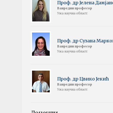
Проф. др Јелена Дамја
Ванредни професор
Ужа научна област:
Проф. др Сузана Марк
Ванредни професор
Ужа научна област:
Проф. др Цвико Јекић
Ванредни професор
Ужа научна област: