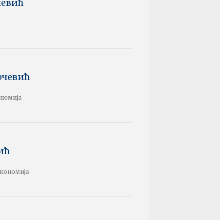
чевић
рчевић
ономија
ић
економија