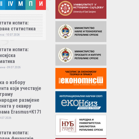
II
IV
M
П
И
тати испита:
овна статистика
на - 10.07.2026
тати испита:
нсијска
матика
ина - 09.07.2026
ка о избору
нта који учествује
ограму
народне размјене
ната у оквиру
рама Erasmus+К171
9.07.2026
тати испита:
овне финансије