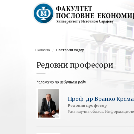
Полазна
Наставни кадар
Редовни професори
*сложено по азбучном реду
Проф. др Бранко Крсм
Редовни професор
Ужа научна област: Информационе