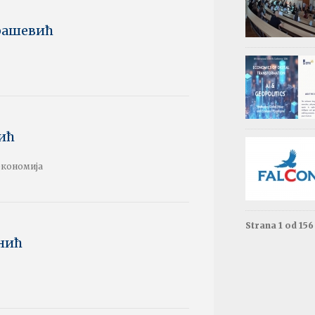
Обав
Изда
рашевић
приј
Опште - 0
ВАЖНО
Резул
Моне
ић
Друга год
економија
Резул
терм
Енгле
Друга год
Strana 1 od 15
анић
Резул
терм
Енгле
Прва годи