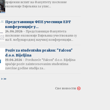
пријемни испит на Факултету пословне
јештење:
економије Бијељина за упис...
вање потврда
е љетне паузе
7.07.2026
Представници ФПЕ учесници EDT
конференције у...
24.06.2026
- Представници Факултета
пословне економије Бијељина учествовали су
тати испита:
на 8. међународној научној конференцији...
тарна економија
ина - 06.07.2026
Poziv za studentsku praksu: "Falcon"
d.o.o. Bijeljina
тати испита и
19.06.2026
- Preduzeće “Falcon” d.o.o. Bijeljina
ин усменог испита:
upućuje poziv zainteresovanim studentima
ски језик 2
završne godine studija za...
ина - 03.07.2026
6
>
>>
тати испита и
Све новости
ин усменог испита:
ски језик 1
на - 03.07.2026