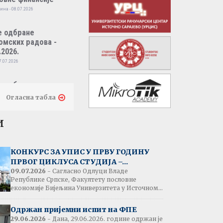
ина - 08.07.2026
е одбране
омских радова -
.2026.
7.07.2026
е одбране
омских радова -
Огласна табла
.2026.
7.07.2026
и
тати испита:
народно пословно
КОНКУРС ЗА УПИС У ПРВУ ГОДИНУ
нсирање
ПРВОГ ЦИКЛУСА СТУДИЈА –...
одина - 07.07.2026
09.07.2026
- Сагласно Одлуци Владе
Републике Српске, Факултету пословне
економије Бијељина Универзитета у Источном...
тати испита:
народна трговина
Одржан пријемни испит на ФПЕ
ина - 07.07.2026
29.06.2026
- Дана, 29.06.2026. године одржан је