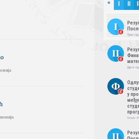
*
I
II
I
Резул
Посл
Прва годи
Резул
Фина
ло
мате
Друга год
номија
Одлу
студе
у пр
међу
ћ
студе
прог
ономија
Опште - 0
Резул
Посл