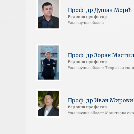
Проф. др Душан Мојић
Редовни професор
Ужа научна област:
Проф. др Зоран Масти
Редовни професор
Ужа научна област: Теоријска еко
Проф. др Иван Мирови
Редовни професор
Ужа научна област: Монетарна ек