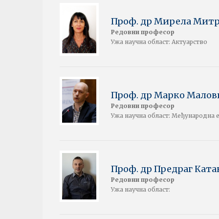
Проф. др Мирела Мит
Редовни професор
Ужа научна област: Актуарство
Проф. др Марко Малов
Редовни професор
Ужа научна област: Међународна 
Проф. др Предраг Кат
Редовни професор
Ужа научна област: