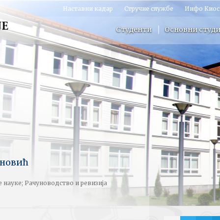
Наставни кадар
Стручне службе
Инфо Киос
Студенти
Основни студи
ановић
 науке; Рачуноводство и ревизија