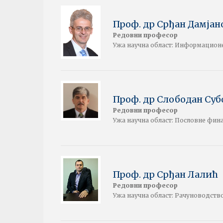
Проф. др Срђан Дамјан
Редовни професор
Ужа научна област: Информацион
Проф. др Слободан Су
Редовни професор
Ужа научна област: Пословне фина
Проф. др Срђан Лалић
Редовни професор
Ужа научна област: Рачуноводств