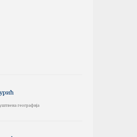
Ђурић
руштвена географија