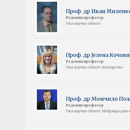
Проф. др Иван Миленк
Редовни професор
Ужа научна област:
Проф. др Јелена Кочов
Редовни професор
Ужа научна област: Актуарство
Проф. др Момчило По
Редовни професор
Ужа научна област: Међународни 