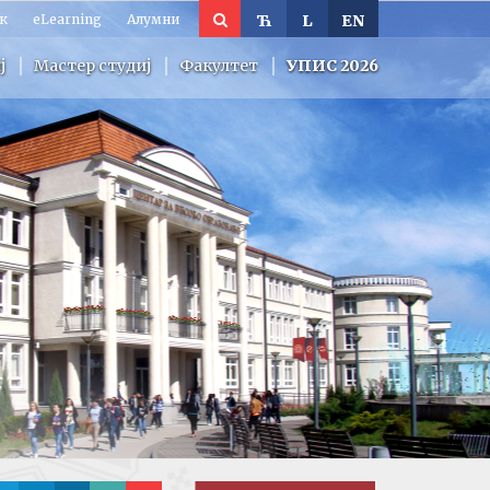
к
eLearning
Алумни
Ћ
L
EN
ј
Мастер студиј
Факултет
УПИС 2026