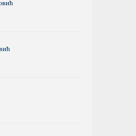
новић
овић