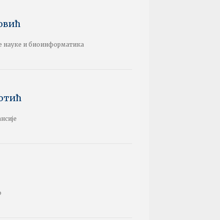
Резул
Фина
Трећа год
овић
Резул
е науке и биоинформатика
Екон
Прва годи
Резул
Мена
ботић
Друга год
нсије
о