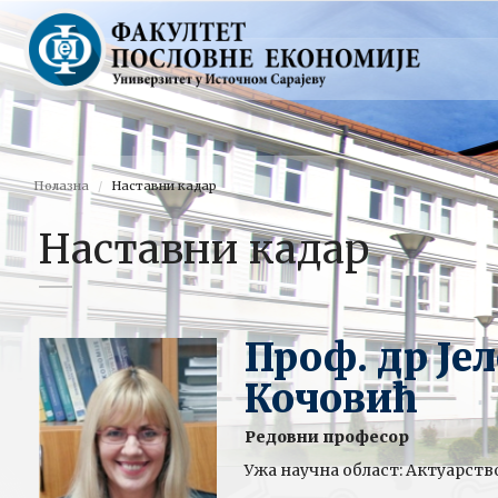
Полазна
Наставни кадар
Наставни кадар
Проф. др Је
Кочовић
Редовни професор
Ужа научна област: Актуарств