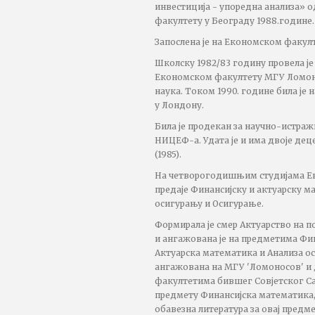
инвестиција - упоредна анализа» 
факултету у Београду 1988.године.
Запослена је на Економском факулт
Школску 1982/83 годину провела је
Економском факултету МГУ Ломоно
наука. Током 1990. године била је 
у Лондону.
Била је продекан за научно-истраж
НИЦЕФ-а. Удата је и има двоје дец
(1985).
На четворогодишњим студијама Е
предаје Финансијску и актуарску м
осигурању и Осигурање.
Формирала је смер Актуарство на 
и ангажована је на предметима Фи
Актуарска математика и Анализа ос
ангажована на МГУ 'Ломоносов' и
факултетима бившег Совјетског Са
предмету Финансијска математика,
обавезна литература за овај предме