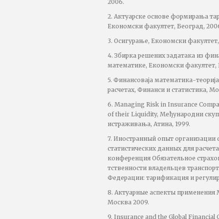
2006.
2. Актуарске основе формирања та
Економски факултет, Београд, 200
3. Осигурање, Економски факултет,
4. Збирка решених задатака из фин
математике, Економски факултет, 
5. Финансоваја математика-теориј
расчетаx, Финанси и статистика, Мо
6. Managing Risk in Insurance Compa
of their Liquidity, Међународни ск
истраживања, Атина, 1999.
7. Иностранный опыт организации 
статистических данных для расче
конференция Обязательное страхо
тственности владельцев транспорт
Федерации: тарификация и регулир
8. Aктуарные аспекты применения 
Москва 2009.
9. Insurance and the Global Financial 