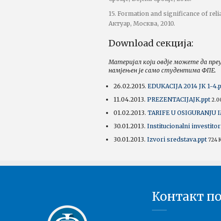
15. Formation and significance of relia
Актуар, Москва, 2010.
Download секција:
Материјал који овдје можете да пре
намјењен је само студентима ФПЕ.
26.02.2015.
EDUKACIJA 2014 JK 1-4.p
11.04.2013.
PREZENTACIJAJK.ppt
2.0
01.02.2013.
TARIFE U OSIGURANJU 
30.01.2013.
Institucionalni investitor
30.01.2013.
Izvori sredstava.ppt
724 
Контакт п