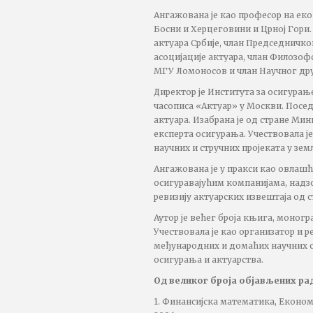
Ангажована је као професор на ек
Босни и Херцеговини и Црној Гори
актуара Србије, члан Председничк
асоцијације актуара, члан Филоз
МГУ Ломоносов и члан Научног др
Директор је Института за осигурање
часописа «Актуар» у Москви. Посе
актуара. Изабрана је од стране Мин
експерта осигурања. Учествовала је
научних и стручних пројеката у зем
Ангажована је у пракси као овлашћ
осигуравајућим компанијама, надзо
ревизију актуарских извештаја од 
Аутор је већег броја књига, моногр
Учествовала је као организатор и 
међународних и домаћих научних с
осигурања и актуарства.
Од великог броја објављених рад
1. Финансијска математика, Економ