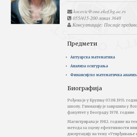
kocovic@one.ekof.bg.ac.rs
055/415-200 локал 3648
Консултације: Послије предав
Предмети
Актуарска математика
Анализа осигурања
Финансијско математичка анализ
Биографија
Рођена је у Крупњу 07.08.1955. год
школу. Гимназију је завршила у Ло
факултет у Београду 1978. године.
Магистрирала је 1982. године на т
метода за оцену ефективности инв
дисертацију на тему «Утврђивање