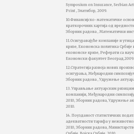
Symposium on Insurance, Serbian Act
Print , Златибор, 2009.
10.Финансијско-математичке основ
краткорочних хартија од вредности
Зборник радова , Математички инс
11.Осигуравајуће компаније и утиц
кризе, Економска политика Србије 
економске кризе, Реферати са науч
Економски факултет Београд,2009
12.Стратегија развоја нових прои
осигурања, Међнародни симпозијум 
Зборник радова , Удружење актуара 
13. Управљање актуарским ризицима
компанији, Међународни симпозију
2010, Зборник радова, Удружење акт
2010.
14. Поузданост статистичких подат
адекватности тарифа у неживотно
2010, Зборник радова, Министарст
Србије, Војска Србије, 2010.