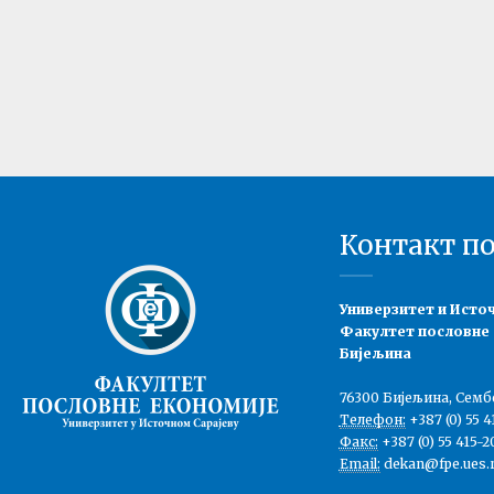
Контакт п
Универзитет и Исто
Факултет пословне
Бијељина
76300 Бијељина, Семб
Телефон:
+387 (0) 55 4
Факс:
+387 (0) 55 415-2
Email:
dekan@fpe.ues.r