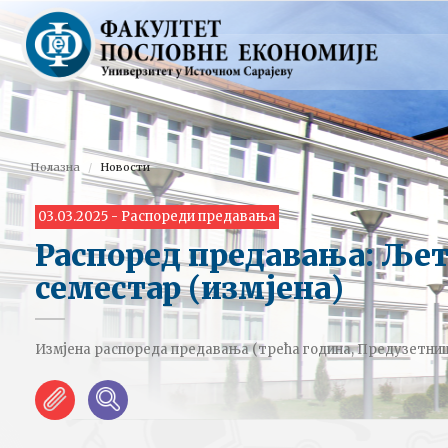
Полазна
Новости
03.03.2025 - Распореди предавања
Распоред предавања: Ље
семестар (измјена)
Измјена распореда предавања (трећа година, Предузетни