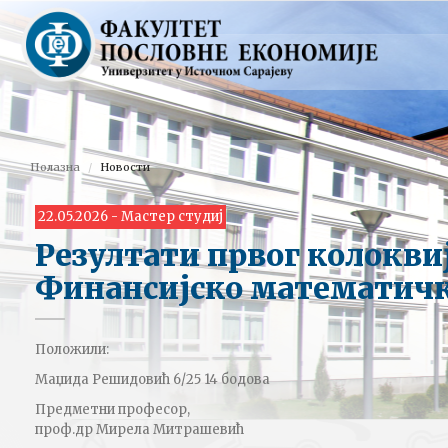
Полазна
Новости
22.05.2026 - Мастер студиј
Резултати првог колокви
Финансијско математичк
Положили:
Маџида Решидовић 6/25 14 бодова
Предметни професор,
проф.др Мирела Митрашевић