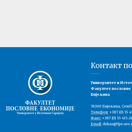
Контакт п
Универзитет и Исто
Факултет пословне
Бијељина
76300 Бијељина, Семб
Телефон:
+387 (0) 55 4
Факс:
+387 (0) 55 415-2
Email:
dekan@fpe.ues.r