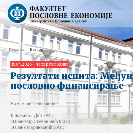
Полазна
Новости
15.04.2026 - Четврта година
Резултати испита: Међу
пословно финансирање
На усмени се позивају:
1) Божана Лујић 10/22
2) Велимир Стевановић 02/22
3) Сања Маринковић 50/22