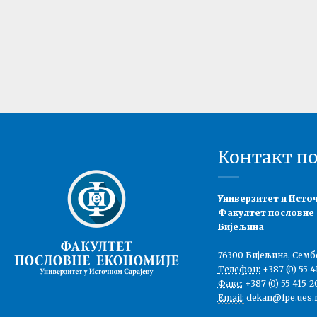
Контакт п
Универзитет и Исто
Факултет пословне
Бијељина
76300 Бијељина, Семб
Телефон:
+387 (0) 55 4
Факс:
+387 (0) 55 415-2
Email:
dekan@fpe.ues.r