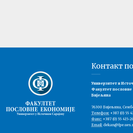
Контакт п
Универзитет и Исто
Факултет пословне
Бијељина
76300 Бијељина, Семб
Телефон:
+387 (0) 55 4
Факс:
+387 (0) 55 415-2
Email:
dekan@fpe.ues.r