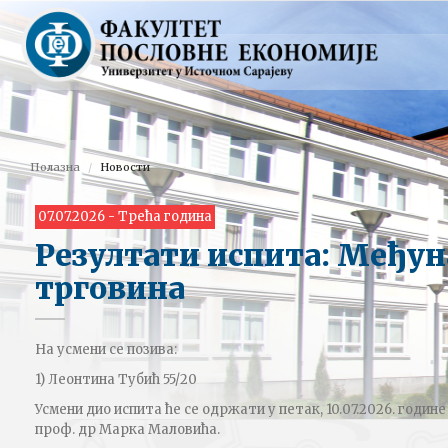
Полазна
Новости
07.07.2026 - Трећа година
Резултати испита: Међу
трговина
На усмени се позива:
1) Леонтина Тубић 55/20
Усмени дио испита ће се одржати у петак, 10.07.2026. године
проф. др Марка Маловића.