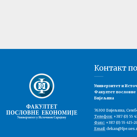
Контакт п
Универзитет и Исто
Факултет пословне
Бијељина
76300 Бијељина, Семб
Телефон:
+387 (0) 55 4
Факс:
+387 (0) 55 415-2
Email:
dekan@fpe.ues.r