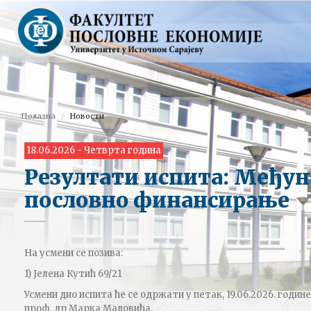
Полазна
Новости
18.06.2026 - Четврта година
Резултати испита: Међу
пословно финансирање
На усмени се позива:
1) Јелена Кутић 69/21
Усмени дио испита ће се одржати у петак, 19.06.2026. године
проф. др Марка Маловића.