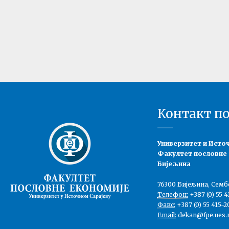
Контакт п
Универзитет и Исто
Факултет пословне
Бијељина
76300 Бијељина, Семб
Телефон:
+387 (0) 55 4
Факс:
+387 (0) 55 415-2
Email:
dekan@fpe.ues.r