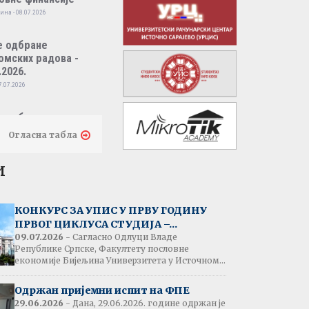
ина - 08.07.2026
е одбране
омских радова -
.2026.
7.07.2026
е одбране
омских радова -
Огласна табла
.2026.
7.07.2026
и
тати испита:
народно пословно
КОНКУРС ЗА УПИС У ПРВУ ГОДИНУ
нсирање
ПРВОГ ЦИКЛУСА СТУДИЈА –...
одина - 07.07.2026
09.07.2026
- Сагласно Одлуци Владе
Републике Српске, Факултету пословне
економије Бијељина Универзитета у Источном...
тати испита:
народна трговина
Одржан пријемни испит на ФПЕ
ина - 07.07.2026
29.06.2026
- Дана, 29.06.2026. године одржан је