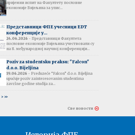
пријемни испит на Факултету пословне
јештење:
економије Бијељина за упис...
вање потврда
е љетне паузе
7.07.2026
Представници ФПЕ учесници EDT
конференције у...
24.06.2026
- Представници Факултета
пословне економије Бијељина учествовали су
тати испита:
на 8. међународној научној конференцији...
тарна економија
ина - 06.07.2026
Poziv za studentsku praksu: "Falcon"
d.o.o. Bijeljina
тати испита и
19.06.2026
- Preduzeće “Falcon” d.o.o. Bijeljina
ин усменог испита:
upućuje poziv zainteresovanim studentima
ски језик 2
završne godine studija za...
ина - 03.07.2026
6
>
>>
тати испита и
Све новости
ин усменог испита:
ски језик 1
на - 03.07.2026