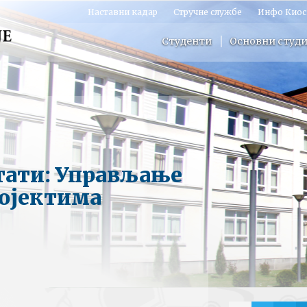
Наставни кадар
Стручне службе
Инфо Киос
Студенти
Основни студи
тати: Управљање
ројектима