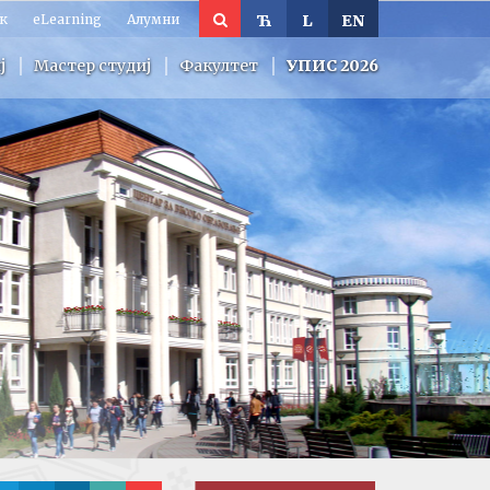
к
eLearning
Алумни
Ћ
L
EN
ј
Мастер студиј
Факултет
УПИС 2026