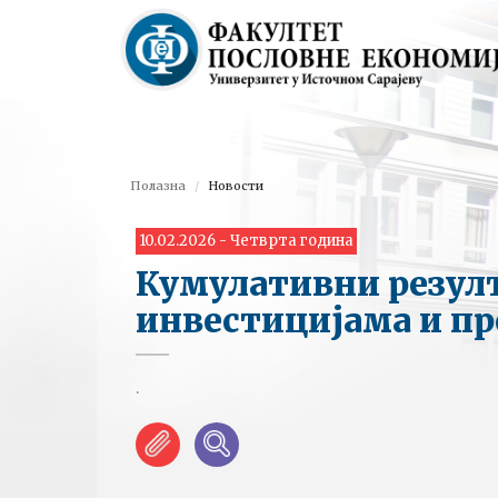
Полазна
Новости
10.02.2026 - Четврта година
Кумулативни резул
инвестицијама и п
.