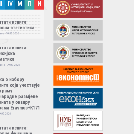
II
IV
M
П
И
тати испита:
овна статистика
на - 10.07.2026
тати испита:
нсијска
матика
ина - 09.07.2026
ка о избору
нта који учествује
ограму
народне размјене
ната у оквиру
рама Erasmus+К171
9.07.2026
тати испита:
овне финансије