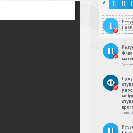
*
I
II
I
Резул
Посл
Прва годи
Резул
Фина
мате
Друга год
Одлу
студе
у пр
међу
студе
прог
Опште - 0
Резул
Посл