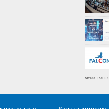
Обав
Изда
приј
Опште - 0
ВАЖНО
Резул
Моне
Друга год
Резул
терм
Енгле
Друга год
Strana 1 od 15
Резул
терм
Енгле
Прва годи