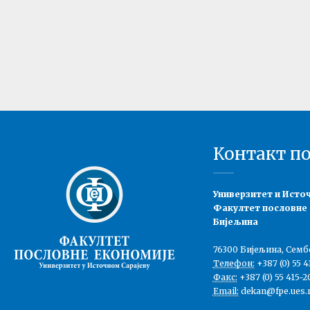
Контакт п
Универзитет и Исто
Факултет пословне
Бијељина
76300 Бијељина, Семб
Телефон:
+387 (0) 55 4
Факс:
+387 (0) 55 415-2
Email:
dekan@fpe.ues.r