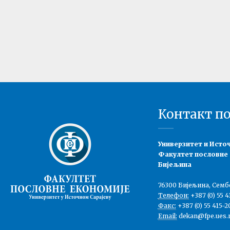
Контакт п
Универзитет и Исто
Факултет пословне
Бијељина
76300 Бијељина, Семб
Телефон:
+387 (0) 55 4
Факс:
+387 (0) 55 415-2
Email:
dekan@fpe.ues.r