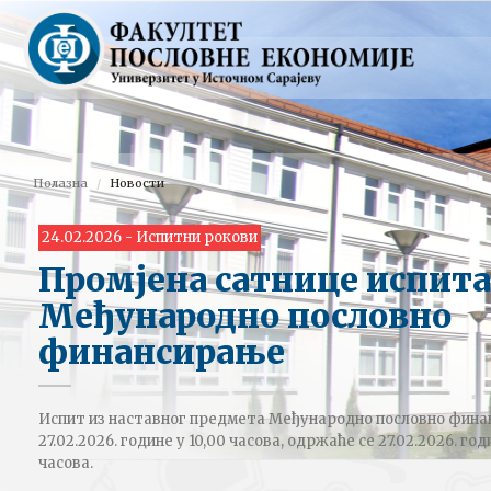
Полазна
Новости
24.02.2026 - Испитни рокови
Промјена сатнице испита
Међународно пословно
финансирање
Испит из наставног предмета Међународно пословно финан
27.02.2026. године у 10,00 часова, одржаће се 27.02.2026. го
часова.