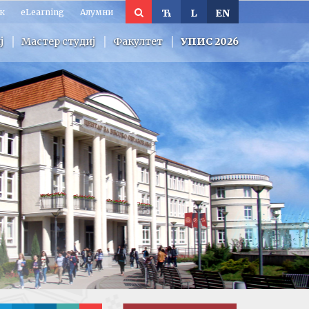
к
eLearning
Алумни
Ћ
L
EN
ј
Мастер студиј
Факултет
УПИС 2026