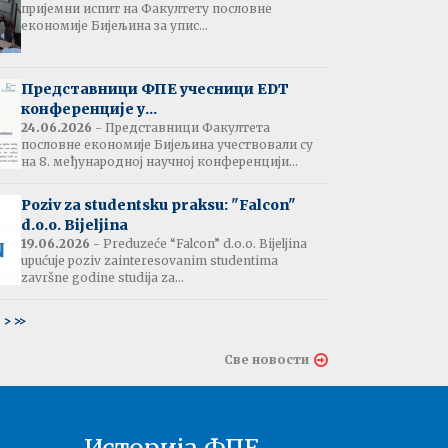
пријемни испит на Факултету пословне
јештење:
економије Бијељина за упис...
вање потврда
е љетне паузе
7.07.2026
Представници ФПЕ учесници EDT
конференције у...
24.06.2026
- Представници Факултета
пословне економије Бијељина учествовали су
тати испита:
на 8. међународној научној конференцији...
тарна економија
ина - 06.07.2026
Poziv za studentsku praksu: "Falcon"
d.o.o. Bijeljina
тати испита и
19.06.2026
- Preduzeće “Falcon” d.o.o. Bijeljina
ин усменог испита:
upućuje poziv zainteresovanim studentima
ски језик 2
završne godine studija za...
ина - 03.07.2026
6
>
>>
тати испита и
Све новости
ин усменог испита:
ски језик 1
на - 03.07.2026