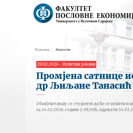
Полазна
Новости
20.02.2026 - Испитни рокови
Промјена сатнице и
др Љиљане Танасић
Обавјештавају се студенти да ће се испити ко
за 24.02.2026. године у 08,00h, одржати 24.02.2