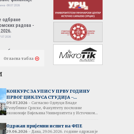
ина - 08.07.2026
е одбране
омских радова -
.2026.
7.07.2026
е одбране
омских радова -
Огласна табла
.2026.
7.07.2026
и
тати испита:
народно пословно
КОНКУРС ЗА УПИС У ПРВУ ГОДИНУ
нсирање
ПРВОГ ЦИКЛУСА СТУДИЈА –...
одина - 07.07.2026
09.07.2026
- Сагласно Одлуци Владе
Републике Српске, Факултету пословне
економије Бијељина Универзитета у Источном...
тати испита:
народна трговина
Одржан пријемни испит на ФПЕ
ина - 07.07.2026
29.06.2026
- Дана, 29.06.2026. године одржан је