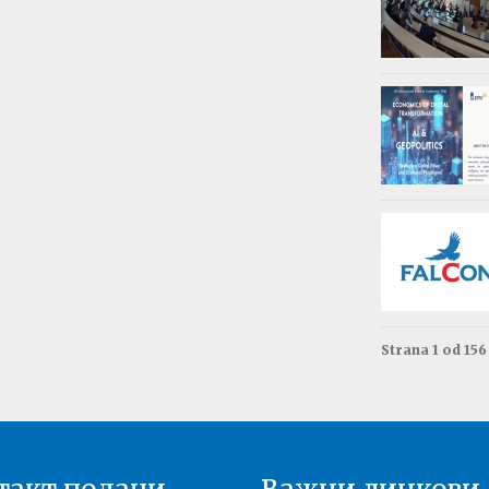
Обав
Изда
приј
Опште - 0
ВАЖНО
Резул
Моне
Друга год
Резул
терм
Енгле
Друга год
Strana 1 od 15
Резул
терм
Енгле
Прва годи