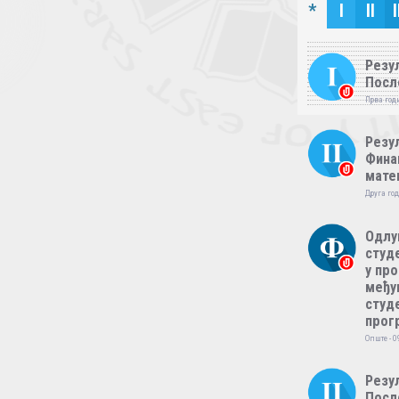
*
I
II
I
Резул
Посл
Прва годи
Резул
Фина
мате
Друга год
Одлу
студе
у пр
међу
студе
прог
Опште - 0
Резул
Посл