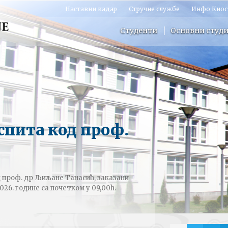
Наставни кадар
Стручне службе
Инфо Киос
Студенти
Основни студи
спита код проф.
д проф. др Љиљане Танасић, заказани
026. године са почетком у 09,00h.