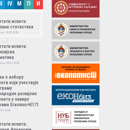
II
IV
M
П
И
тати испита:
овна статистика
на - 10.07.2026
тати испита:
нсијска
матика
ина - 09.07.2026
ка о избору
нта који учествује
ограму
народне размјене
ната у оквиру
рама Erasmus+К171
9.07.2026
тати испита:
овне финансије