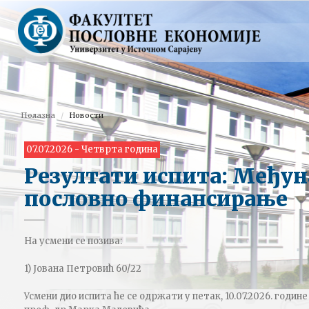
Полазна
Новости
07.07.2026 - Четврта година
Резултати испита: Међу
пословно финансирање
На усмени се позива:
1) Јована Петровић 60/22
Усмени дио испита ће се одржати у петак, 10.07.2026. године