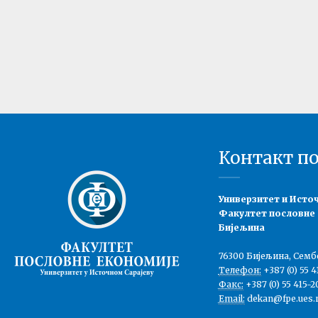
Контакт п
Универзитет и Исто
Факултет пословне
Бијељина
76300 Бијељина, Семб
Телефон:
+387 (0) 55 4
Факс:
+387 (0) 55 415-2
Email:
dekan@fpe.ues.r