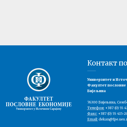
Контакт п
Универзитет и Исто
Факултет пословне
Бијељина
76300 Бијељина, Семб
Телефон:
+387 (0) 55 4
Факс:
+387 (0) 55 415-2
Email:
dekan@fpe.ues.r