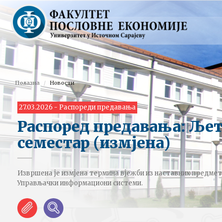
Полазна
Новости
27.03.2026 - Распореди предавања
Распоред предавања: Ље
семестар (измјена)
Извршена је измјена термина вјежби из наставних предме
Управљачки информациони системи.