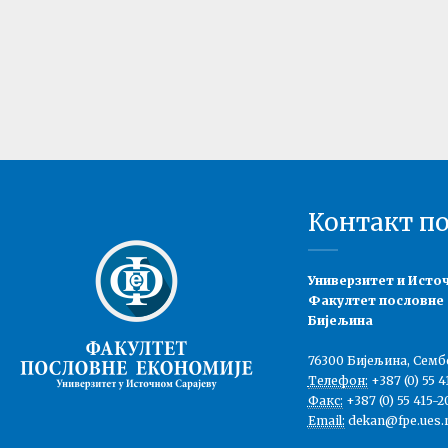
Контакт п
Универзитет и Исто
Факултет пословне
Бијељина
76300 Бијељина, Семб
Телефон:
+387 (0) 55 4
Факс:
+387 (0) 55 415-2
Email:
dekan@fpe.ues.r