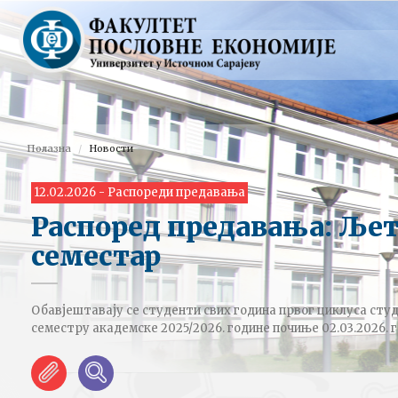
Полазна
Новости
12.02.2026 - Распореди предавања
Распоред предавања: Ље
семестар
Обавјештавају се студенти свих година првог циклуса студ
семестру академске 2025/2026. године почиње 02.03.2026. г