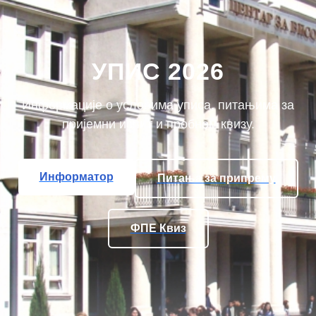
УПИС 2026
Информације о условима уписа, питањима за
пријемни испит и пробном квизу.
Информатор
Питања за припрему
ФПЕ Квиз