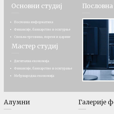
Основни студиј
Пословна
Пословна информатика
Финансије, банкарство и осигурње
Спољна трговина, порези и царине
Мастер студиј
Дигитална економија
Финансије, банкарство и осигурање
Међународна економија
Алумни
Галерије 