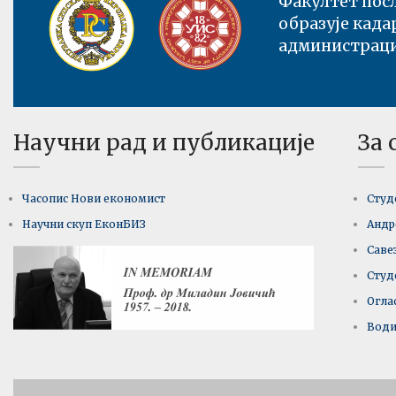
Факултет посл
образује када
администрациј
Научни рад и публикације
За 
Часопис Нови економист
Студ
Научни скуп ЕконБИЗ
Андр
Саве
Студ
Огла
Води