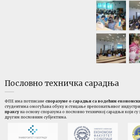
Пословно техничка сарадња
ФПЕ има потписане
споразуме о сарадњи са водећим економс
студентима омогућава обуку и стицање препознатљивог индустријс
праксу
на основу споразума о пословно техничкој сарадњи који су
другим пословним субјектима.