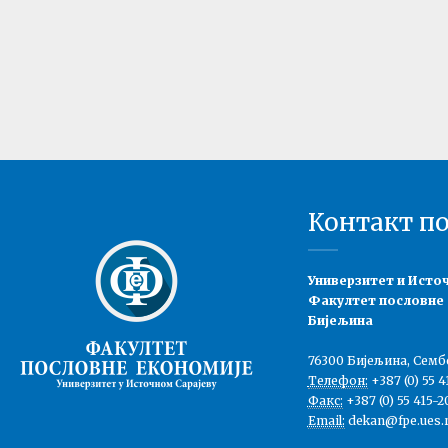
Контакт п
Универзитет и Исто
Факултет пословне
Бијељина
76300 Бијељина, Семб
Телефон:
+387 (0) 55 4
Факс:
+387 (0) 55 415-2
Email:
dekan@fpe.ues.r