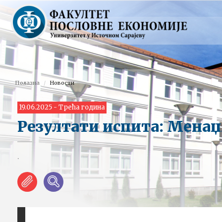
Полазна
Новости
19.06.2025 - Трећа година
Резултати испита: Мена
.