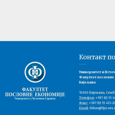
Контакт п
Универзитет и Исто
Факултет пословне
Бијељина
76300 Бијељина, Семб
Телефон:
+387 (0) 55 4
Факс:
+387 (0) 55 415-2
Email:
dekan@fpe.ues.r