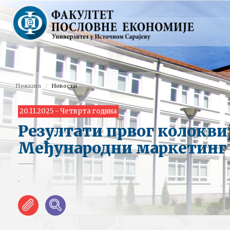
Полазна
Новости
20.11.2025 - Четврта година
Резултати првог колокви
Међународни маркетинг
.