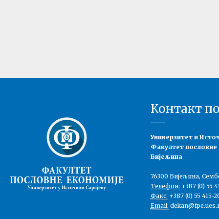
Контакт п
Универзитет и Исто
Факултет пословне
Бијељина
76300 Бијељина, Семб
Телефон:
+387 (0) 55 4
Факс:
+387 (0) 55 415-2
Email:
dekan@fpe.ues.r