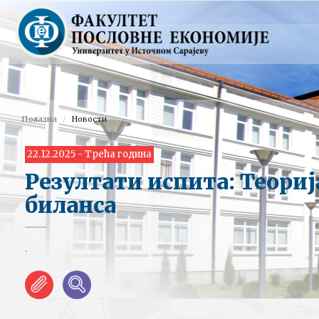
Полазна
Новости
22.12.2025 - Трећа година
Резултати испита: Теориј
биланса
.