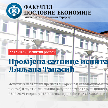
Полазна
Новости
22.12.2025 - Испитни рокови
Промјена сатнице испита
Љиљана Танасић
Испити из наставних предмета Пореско и спољнотрговинск
циклус) и Мултинационално рачуноводство (други циклус), к
23.12.2025. године у 15.30 часова, одржаће се 23.12.2025. годин