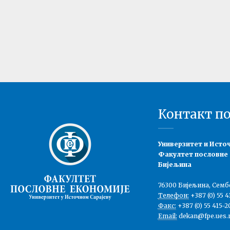
Контакт п
Универзитет и Исто
Факултет пословне
Бијељина
76300 Бијељина, Семб
Телефон:
+387 (0) 55 4
Факс:
+387 (0) 55 415-2
Email:
dekan@fpe.ues.r