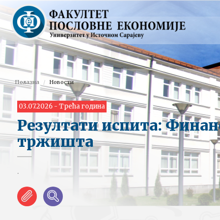
Полазна
Новости
03.07.2026 - Трећа година
Резултати испита: Финан
тржишта
.