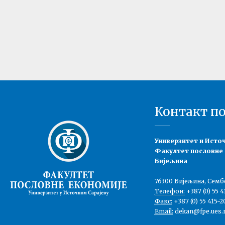
Контакт п
Универзитет и Исто
Факултет пословне
Бијељина
76300 Бијељина, Семб
Телефон:
+387 (0) 55 4
Факс:
+387 (0) 55 415-2
Email:
dekan@fpe.ues.r