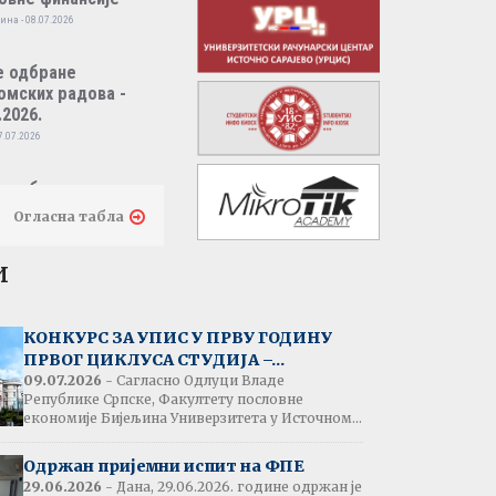
ина - 08.07.2026
е одбране
омских радова -
.2026.
7.07.2026
е одбране
омских радова -
Огласна табла
.2026.
7.07.2026
и
тати испита:
народно пословно
КОНКУРС ЗА УПИС У ПРВУ ГОДИНУ
нсирање
ПРВОГ ЦИКЛУСА СТУДИЈА –...
одина - 07.07.2026
09.07.2026
- Сагласно Одлуци Владе
Републике Српске, Факултету пословне
економије Бијељина Универзитета у Источном...
тати испита:
народна трговина
Одржан пријемни испит на ФПЕ
ина - 07.07.2026
29.06.2026
- Дана, 29.06.2026. године одржан је