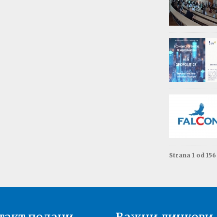
Обав
Изда
приј
Опште - 0
ВАЖНО
Резул
Моне
Друга год
Резул
терм
Енгле
Друга год
Strana 1 od 15
Резул
терм
Енгле
Прва годи