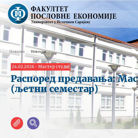
Полазна
Новости
24.02.2026 - Мастер студиј
Распоред предавања: Мас
(љетни семестар)
.