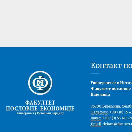
Контакт п
Универзитет и Исто
Факултет пословне
Бијељина
76300 Бијељина, Семб
Телефон:
+387 (0) 55 4
Факс:
+387 (0) 55 415-2
Email:
dekan@fpe.ues.r