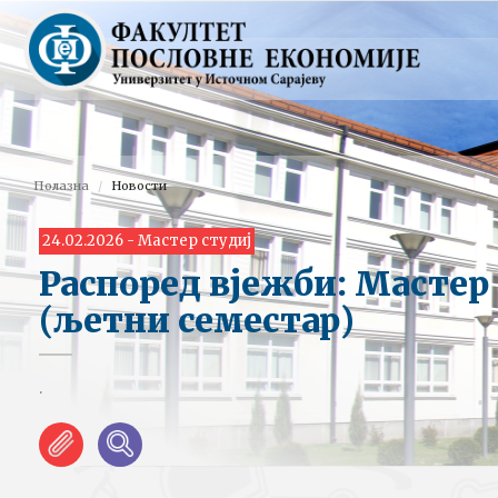
Полазна
Новости
24.02.2026 - Мастер студиј
Распоред вјежби: Мастер
(љетни семестар)
.