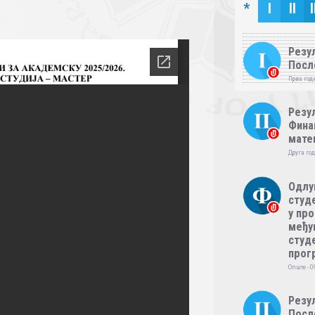
*
I
II
I
Резул
Посл
Прва годи
Резул
Фина
мате
Друга год
Одлу
студе
у пр
међу
студе
прог
Опште - 0
Резул
Посл