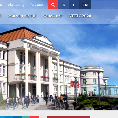
к
eLearning
Алумни
Ћ
L
EN
ј
Мастер студиј
Факултет
УПИС 2026