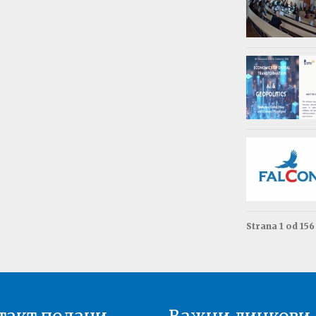
Обав
Изда
приј
Опште - 0
ВАЖНО
Резул
Моне
Друга год
Резул
терм
Енгле
Друга год
Strana 1 od 15
Резул
терм
Енгле
Прва годи