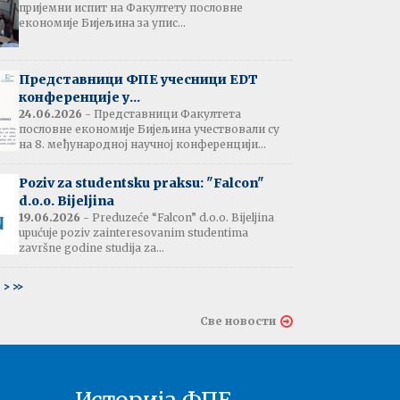
пријемни испит на Факултету пословне
јештење:
економије Бијељина за упис...
вање потврда
е љетне паузе
7.07.2026
Представници ФПЕ учесници EDT
конференције у...
24.06.2026
- Представници Факултета
пословне економије Бијељина учествовали су
тати испита:
на 8. међународној научној конференцији...
тарна економија
ина - 06.07.2026
Poziv za studentsku praksu: "Falcon"
d.o.o. Bijeljina
тати испита и
19.06.2026
- Preduzeće “Falcon” d.o.o. Bijeljina
ин усменог испита:
upućuje poziv zainteresovanim studentima
ски језик 2
završne godine studija za...
ина - 03.07.2026
6
>
>>
тати испита и
Све новости
ин усменог испита:
ски језик 1
на - 03.07.2026