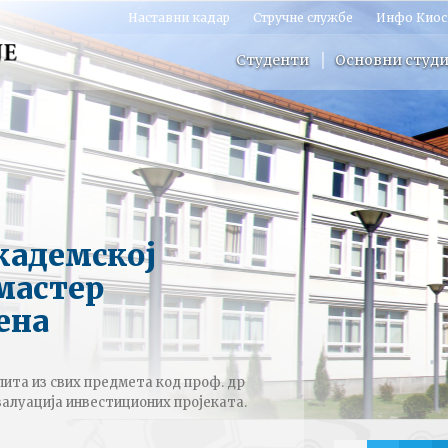
Наставни кадар
Стручне службе
Инфо Киос
Студенти
Основни студи
академској
 мастер
ена
пита из свих предмета код проф. др
валуација инвестиционих пројеката.