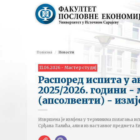
Полазна
Новости
11.06.2026 - Мастер студиј
Распоред испита у 
2025/2026. години -
(апсолвенти) - измј
Извршена је измјена у терминима полагања ис
Срђана Лалића, али и из наставног предмета Е