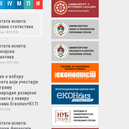
II
IV
M
П
И
тати испита:
овна статистика
на - 10.07.2026
тати испита:
нсијска
матика
ина - 09.07.2026
ка о избору
нта који учествује
ограму
народне размјене
ната у оквиру
рама Erasmus+К171
9.07.2026
тати испита:
овне финансије