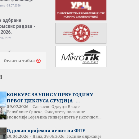
ина - 08.07.2026
е одбране
омских радова -
.2026.
7.07.2026
е одбране
омских радова -
Огласна табла
.2026.
7.07.2026
и
тати испита:
народно пословно
КОНКУРС ЗА УПИС У ПРВУ ГОДИНУ
нсирање
ПРВОГ ЦИКЛУСА СТУДИЈА –...
одина - 07.07.2026
09.07.2026
- Сагласно Одлуци Владе
Републике Српске, Факултету пословне
економије Бијељина Универзитета у Источном...
тати испита:
народна трговина
Одржан пријемни испит на ФПЕ
ина - 07.07.2026
29.06.2026
- Дана, 29.06.2026. године одржан је