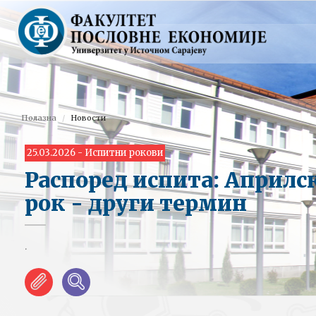
Полазна
Новости
25.03.2026 - Испитни рокови
Распоред испита: Априлс
рок - други термин
.