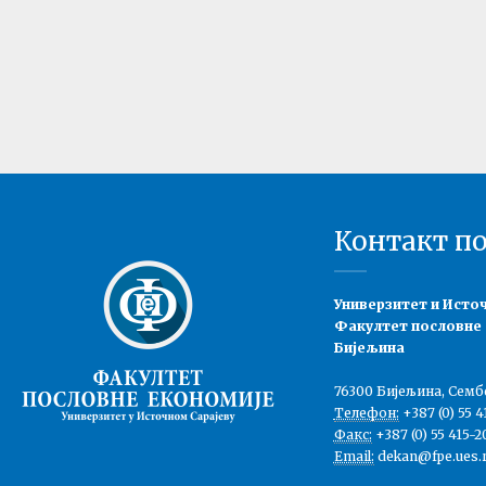
Контакт п
Универзитет и Исто
Факултет пословне
Бијељина
76300 Бијељина, Семб
Телефон:
+387 (0) 55 4
Факс:
+387 (0) 55 415-2
Email:
dekan@fpe.ues.r