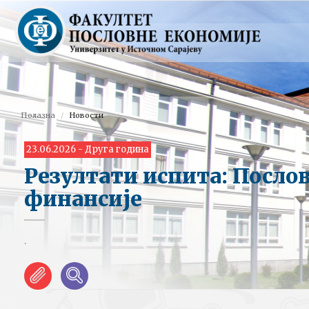
Полазна
Новости
23.06.2026 - Друга година
Резултати испита: Посло
финансије
.