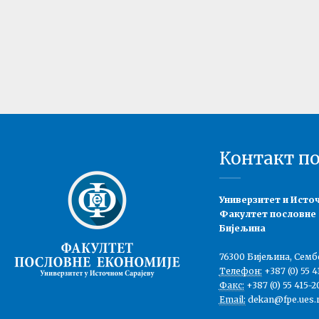
Контакт п
Универзитет и Исто
Факултет пословне
Бијељина
76300 Бијељина, Семб
Телефон:
+387 (0) 55 4
Факс:
+387 (0) 55 415-2
Email:
dekan@fpe.ues.r