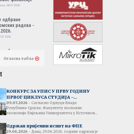
ина - 08.07.2026
е одбране
омских радова -
.2026.
7.07.2026
е одбране
омских радова -
Огласна табла
.2026.
7.07.2026
и
тати испита:
народно пословно
КОНКУРС ЗА УПИС У ПРВУ ГОДИНУ
нсирање
ПРВОГ ЦИКЛУСА СТУДИЈА –...
одина - 07.07.2026
09.07.2026
- Сагласно Одлуци Владе
Републике Српске, Факултету пословне
економије Бијељина Универзитета у Источном...
тати испита:
народна трговина
Одржан пријемни испит на ФПЕ
ина - 07.07.2026
29.06.2026
- Дана, 29.06.2026. године одржан је