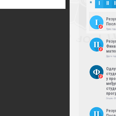
*
I
II
I
Резул
Посл
Прва годи
Резул
Фина
мате
Друга год
Одлу
студе
у пр
међу
студе
прог
Опште - 0
Резул
Посл