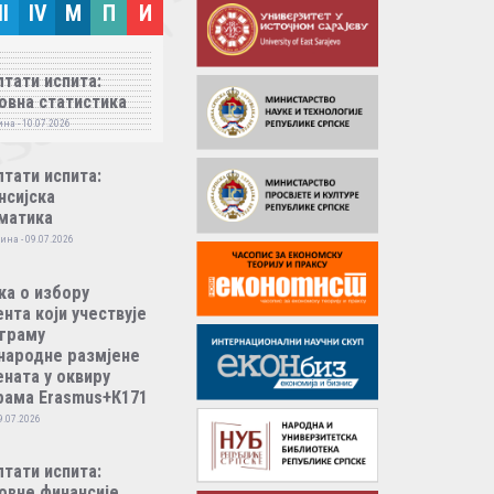
II
IV
M
П
И
тати испита:
овна статистика
на - 10.07.2026
тати испита:
нсијска
матика
ина - 09.07.2026
ка о избору
нта који учествује
ограму
народне размјене
ната у оквиру
рама Erasmus+К171
9.07.2026
тати испита:
овне финансије