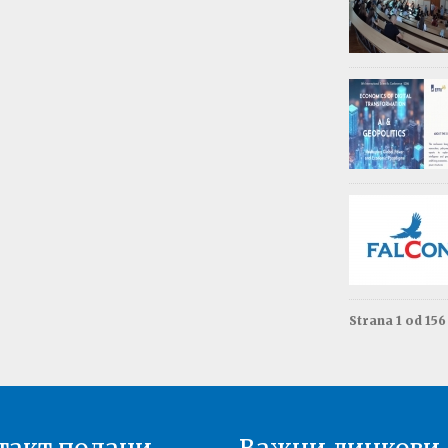
Обав
Изда
приј
Опште - 0
ВАЖНО
Резул
Моне
Друга год
Резул
терм
Енгле
Друга год
Strana 1 od 15
Резул
терм
Енгле
Прва годи