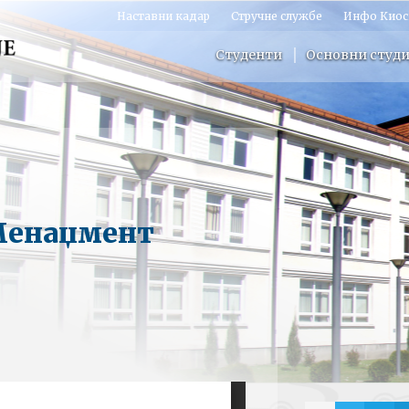
Наставни кадар
Стручне службе
Инфо Киос
Студенти
Основни студи
 Менаџмент