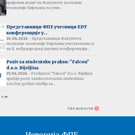
пријемни испит на Факултету пословне
јештење:
економије Бијељина за упис...
вање потврда
е љетне паузе
7.07.2026
Представници ФПЕ учесници EDT
конференције у...
24.06.2026
- Представници Факултета
пословне економије Бијељина учествовали су
тати испита:
на 8. међународној научној конференцији...
тарна економија
ина - 06.07.2026
Poziv za studentsku praksu: "Falcon"
d.o.o. Bijeljina
тати испита и
19.06.2026
- Preduzeće “Falcon” d.o.o. Bijeljina
ин усменог испита:
upućuje poziv zainteresovanim studentima
ски језик 2
završne godine studija za...
ина - 03.07.2026
6
>
>>
тати испита и
Све новости
ин усменог испита:
ски језик 1
на - 03.07.2026