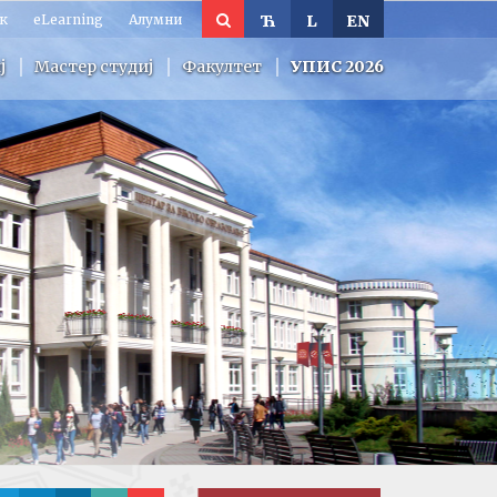
к
eLearning
Алумни
Ћ
L
EN
ј
Мастер студиј
Факултет
УПИС 2026