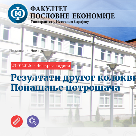
Полазна
Новости
23.01.2026 - Четврта година
Резултати другог колокв
Понашање потрошача
.