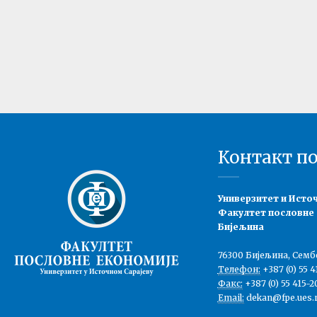
Контакт п
Универзитет и Исто
Факултет пословне
Бијељина
76300 Бијељина, Семб
Телефон:
+387 (0) 55 4
Факс:
+387 (0) 55 415-2
Email:
dekan@fpe.ues.r