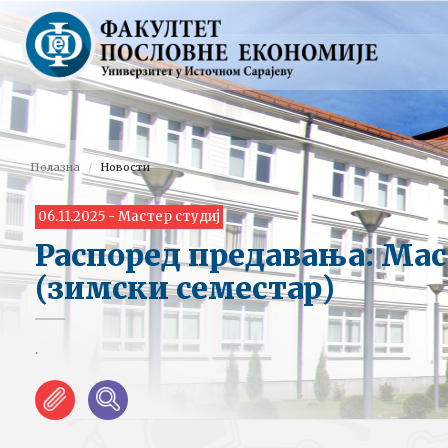
Полазна
Новости
06.11.2025 - Мастер студиј
Распоред предавања: Мас
(зимски семестар)
.