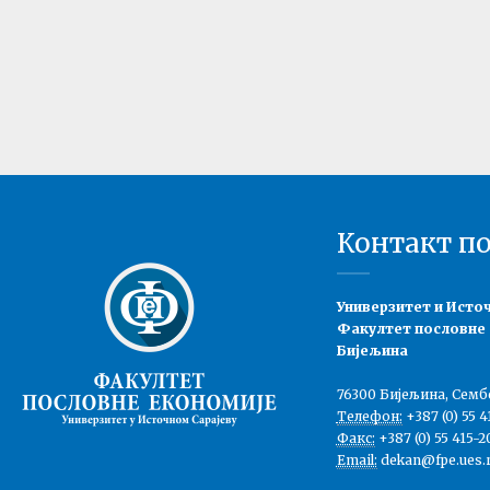
Контакт п
Универзитет и Исто
Факултет пословне
Бијељина
76300 Бијељина, Семб
Телефон:
+387 (0) 55 4
Факс:
+387 (0) 55 415-2
Email:
dekan@fpe.ues.r