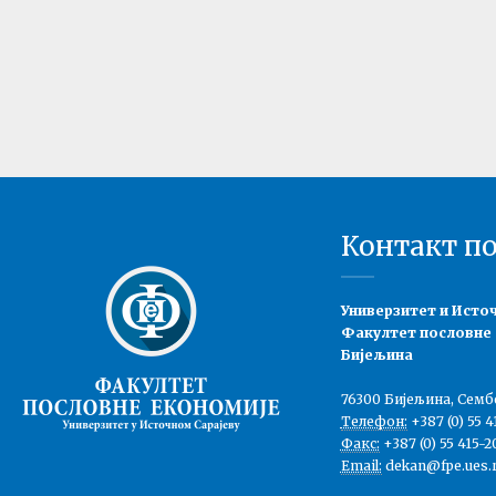
Контакт п
Универзитет и Исто
Факултет пословне
Бијељина
76300 Бијељина, Семб
Телефон:
+387 (0) 55 4
Факс:
+387 (0) 55 415-2
Email:
dekan@fpe.ues.r