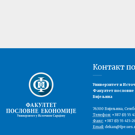
Контакт п
Универзитет и Исто
Факултет пословне
Бијељина
76300 Бијељина, Семб
Телефон:
+387 (0) 55 4
Факс:
+387 (0) 55 415-2
Email:
dekan@fpe.ues.r