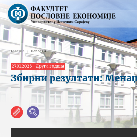
Полазна
Новости
27.01.2026 - Друга година
Збирни резултати: Мена
.