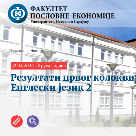
Полазна
Новости
22.04.2026 - Друга година
Резултати првог колокви
Енглески језик 2
.