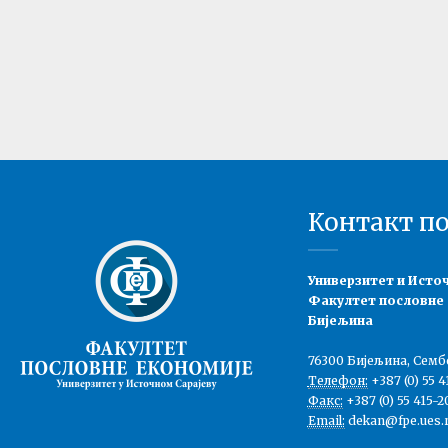
Контакт п
Универзитет и Исто
Факултет пословне
Бијељина
76300 Бијељина, Семб
Телефон:
+387 (0) 55 4
Факс:
+387 (0) 55 415-2
Email:
dekan@fpe.ues.r