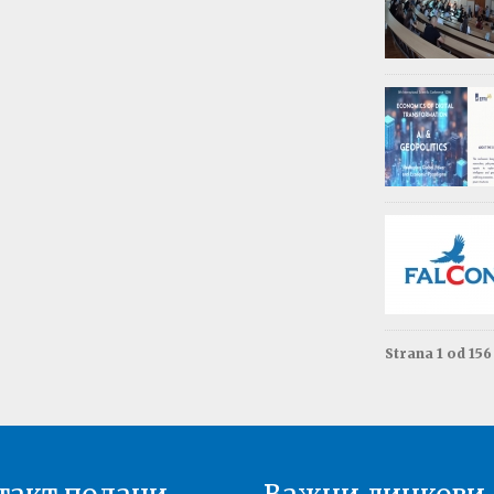
Обав
Изда
приј
Опште - 0
ВАЖНО
Резул
Моне
Друга год
Резул
терм
Енгле
Друга год
Strana 1 od 15
Резул
терм
Енгле
Прва годи