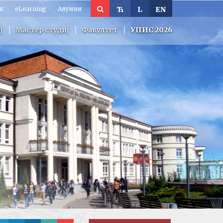
к
eLearning
Алумни
Ћ
L
EN
ј
Мастер студиј
Факултет
УПИС 2026