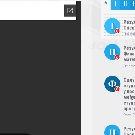
*
I
II
I
Резул
Посл
Прва годи
Резул
Фина
мате
Друга год
Одлу
студе
у пр
међу
студе
прог
Опште - 0
Резул
Посл