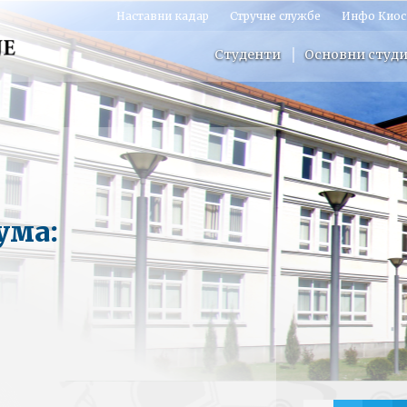
Наставни кадар
Стручне службе
Инфо Киос
Студенти
Основни студи
ума: