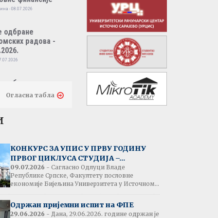
ина - 08.07.2026
е одбране
омских радова -
.2026.
7.07.2026
е одбране
омских радова -
Огласна табла
.2026.
7.07.2026
и
тати испита:
народно пословно
КОНКУРС ЗА УПИС У ПРВУ ГОДИНУ
нсирање
ПРВОГ ЦИКЛУСА СТУДИЈА –...
одина - 07.07.2026
09.07.2026
- Сагласно Одлуци Владе
Републике Српске, Факултету пословне
економије Бијељина Универзитета у Источном...
тати испита:
народна трговина
Одржан пријемни испит на ФПЕ
ина - 07.07.2026
29.06.2026
- Дана, 29.06.2026. године одржан је