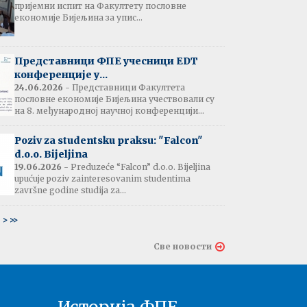
пријемни испит на Факултету пословне
јештење:
економије Бијељина за упис...
вање потврда
е љетне паузе
7.07.2026
Представници ФПЕ учесници EDT
конференције у...
24.06.2026
- Представници Факултета
пословне економије Бијељина учествовали су
тати испита:
на 8. међународној научној конференцији...
тарна економија
ина - 06.07.2026
Poziv za studentsku praksu: "Falcon"
d.o.o. Bijeljina
тати испита и
19.06.2026
- Preduzeće “Falcon” d.o.o. Bijeljina
ин усменог испита:
upućuje poziv zainteresovanim studentima
ски језик 2
završne godine studija za...
ина - 03.07.2026
6
>
>>
тати испита и
Све новости
ин усменог испита:
ски језик 1
на - 03.07.2026