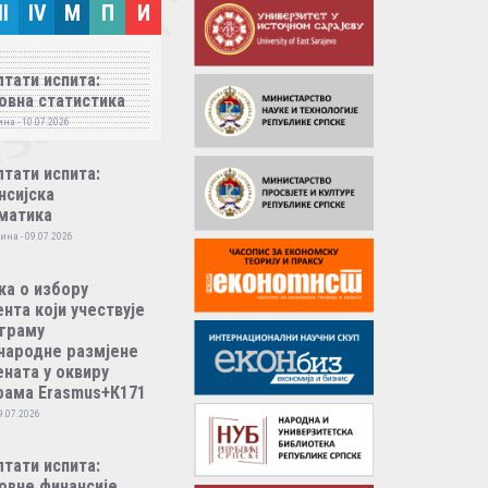
II
IV
M
П
И
тати испита:
овна статистика
на - 10.07.2026
тати испита:
нсијска
матика
ина - 09.07.2026
ка о избору
нта који учествује
ограму
народне размјене
ната у оквиру
рама Erasmus+К171
9.07.2026
тати испита:
овне финансије