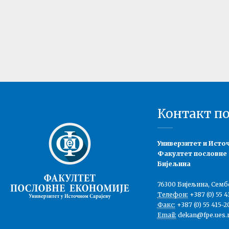
Контакт п
Универзитет и Исто
Факултет пословне
Бијељина
76300 Бијељина, Семб
Телефон:
+387 (0) 55 4
Факс:
+387 (0) 55 415-2
Email:
dekan@fpe.ues.r