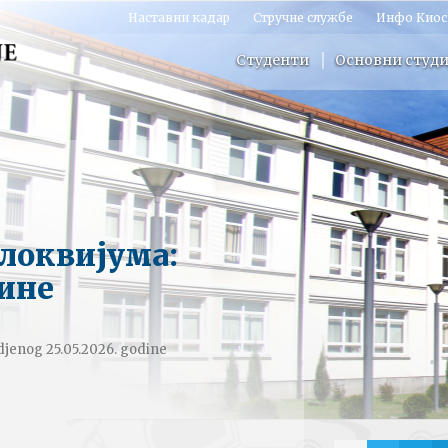
Наставни кадар
Стручне службе
Инфо Киос
Студенти
Основни студи
олоквијума:
ине
adjenog 25.05.2026. godine