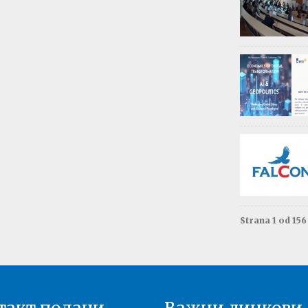
Обав
Изда
приј
Опште - 0
ВАЖНО
Резул
Моне
Друга год
Резул
терм
Енгле
Друга год
Strana 1 od 15
Резул
терм
Енгле
Прва годи