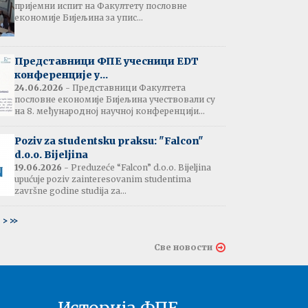
пријемни испит на Факултету пословне
јештење:
економије Бијељина за упис...
вање потврда
е љетне паузе
7.07.2026
Представници ФПЕ учесници EDT
конференције у...
24.06.2026
- Представници Факултета
пословне економије Бијељина учествовали су
тати испита:
на 8. међународној научној конференцији...
тарна економија
ина - 06.07.2026
Poziv za studentsku praksu: "Falcon"
d.o.o. Bijeljina
тати испита и
19.06.2026
- Preduzeće “Falcon” d.o.o. Bijeljina
ин усменог испита:
upućuje poziv zainteresovanim studentima
ски језик 2
završne godine studija za...
ина - 03.07.2026
6
>
>>
тати испита и
Све новости
ин усменог испита:
ски језик 1
на - 03.07.2026