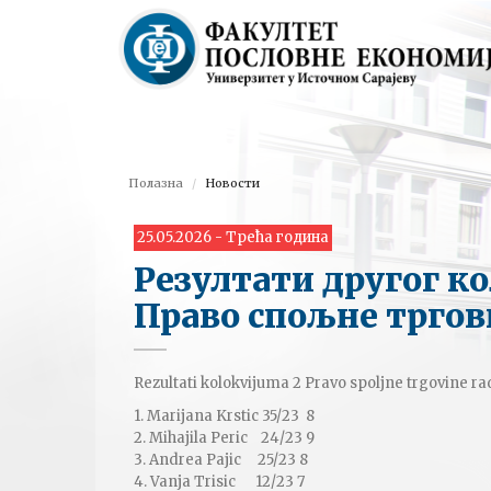
Полазна
Новости
25.05.2026 - Трећа година
Резултати другог к
Право спољне тргов
Rezultati kolokvijuma 2 Pravo spoljne trgovine r
1. Marijana Krstic 35/23 8
2. Mihajila Peric 24/23 9
3. Andrea Pajic 25/23 8
4. Vanja Trisic 12/23 7