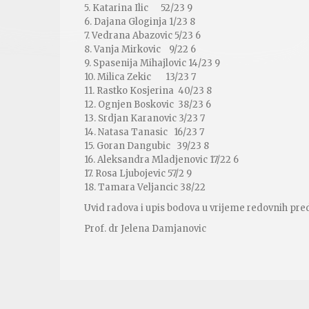
5. Katarina Ilic 52/23 9
6. Dajana Gloginja 1/23 8
7. Vedrana Abazovic 5/23 6
8. Vanja Mirkovic 9/22 6
9. Spasenija Mihajlovic 14/23 9
10. Milica Zekic 13/23 7
11. Rastko Kosjerina 40/23 8
12. Ognjen Boskovic 38/23 6
13. Srdjan Karanovic 3/23 7
14. Natasa Tanasic 16/23 7
15. Goran Dangubic 39/23 8
16. Aleksandra Mladjenovic 17/22 6
17. Rosa Ljubojevic 57/2 9
18. Tamara Veljancic 38/22
Uvid radova i upis bodova u vrijeme redovnih pre
Prof. dr Jelena Damjanovic