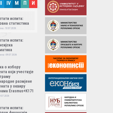
II
IV
M
П
И
тати испита:
овна статистика
на - 10.07.2026
тати испита:
нсијска
матика
ина - 09.07.2026
ка о избору
нта који учествује
ограму
народне размјене
ната у оквиру
рама Erasmus+К171
9.07.2026
тати испита:
овне финансије