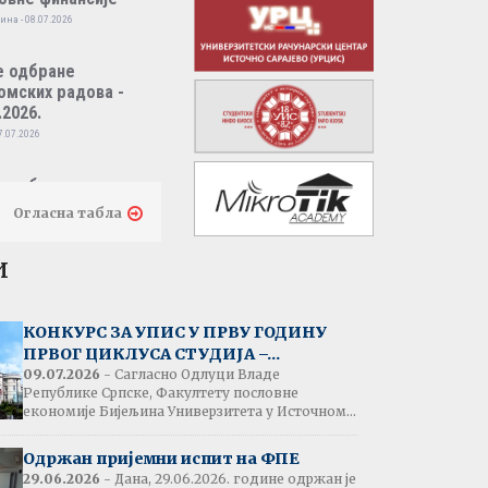
ина - 08.07.2026
е одбране
омских радова -
.2026.
7.07.2026
е одбране
омских радова -
Огласна табла
.2026.
7.07.2026
и
тати испита:
народно пословно
КОНКУРС ЗА УПИС У ПРВУ ГОДИНУ
нсирање
ПРВОГ ЦИКЛУСА СТУДИЈА –...
одина - 07.07.2026
09.07.2026
- Сагласно Одлуци Владе
Републике Српске, Факултету пословне
економије Бијељина Универзитета у Источном...
тати испита:
народна трговина
Одржан пријемни испит на ФПЕ
ина - 07.07.2026
29.06.2026
- Дана, 29.06.2026. године одржан је