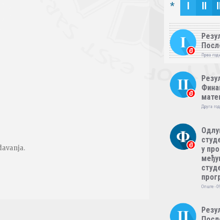
*
I
II
I
Резул
Посл
Прва годи
Резул
Фина
мате
Друга год
Одлу
студе
davanja.
у пр
међу
студе
прог
Опште - 0
Резул
Посл