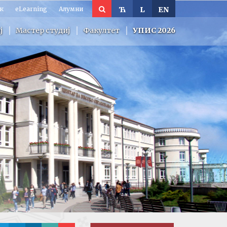
к
eLearning
Алумни
Ћ
L
EN
ј
Мастер студиј
Факултет
УПИС 2026