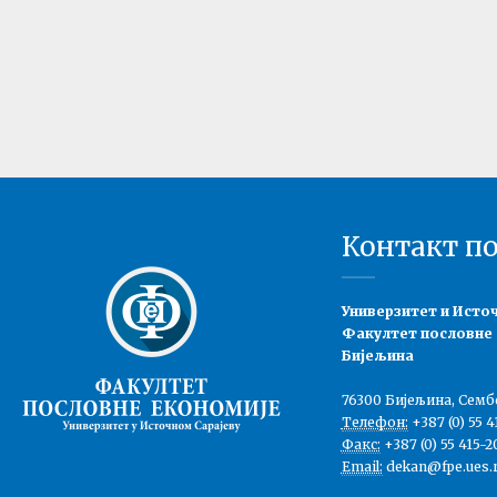
Контакт п
Универзитет и Исто
Факултет пословне
Бијељина
76300 Бијељина, Семб
Телефон:
+387 (0) 55 4
Факс:
+387 (0) 55 415-2
Email:
dekan@fpe.ues.r