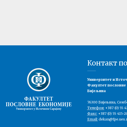
Контакт п
Универзитет и Исто
Факултет пословне
Бијељина
76300 Бијељина, Семб
Телефон:
+387 (0) 55 4
Факс:
+387 (0) 55 415-2
Email:
dekan@fpe.ues.r