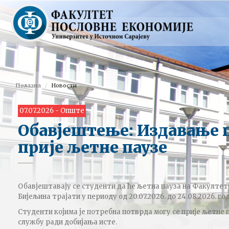
Полазна
Новости
07.07.2026 - Опште
Обавјештење: Издавање 
прије љетне паузе
Обавјештавају се студенти да ће љетна пауза на Факултет
Бијељина трајати у периоду од 20.07.2026. до 24.08.2026. го
Студенти којима је потребна потврда могу се прије љетне 
службу ради добијања исте.