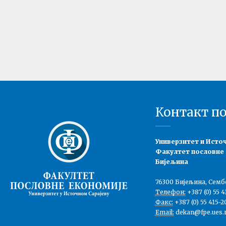
Контакт п
Универзитет и Исто
Факултет пословне
Бијељина
76300 Бијељина, Семб
Телефон:
+387 (0) 55 4
Факс:
+387 (0) 55 415-2
Email:
dekan@fpe.ues.r