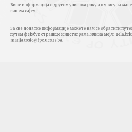
Више информација о другом уписном року и о упису на маст
нашем сајту.
За све додатне информације можете нам се обратити путем
путем фејзбук странице и инстаграма, или на мејл: nela.br
marija.tosic@fpe.ues.rs.ba.