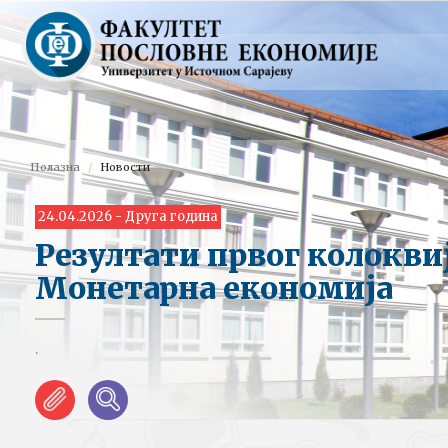
Полазна
Новости
24.04.2026 - Друга година
Резултати првог колокви
Монетарна економија
.