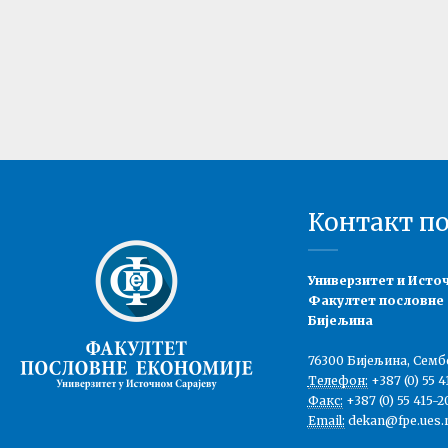
Контакт п
Универзитет и Исто
Факултет пословне
Бијељина
76300 Бијељина, Семб
Телефон:
+387 (0) 55 4
Факс:
+387 (0) 55 415-2
Email:
dekan@fpe.ues.r