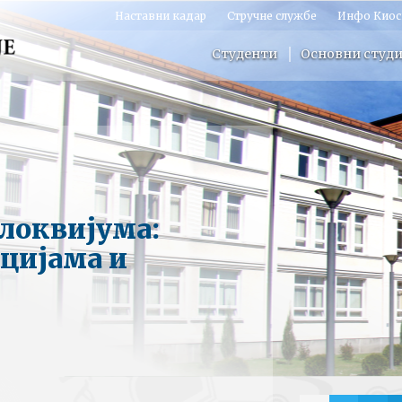
Наставни кадар
Стручне службе
Инфо Киос
Студенти
Основни студи
олоквијума:
цијама и