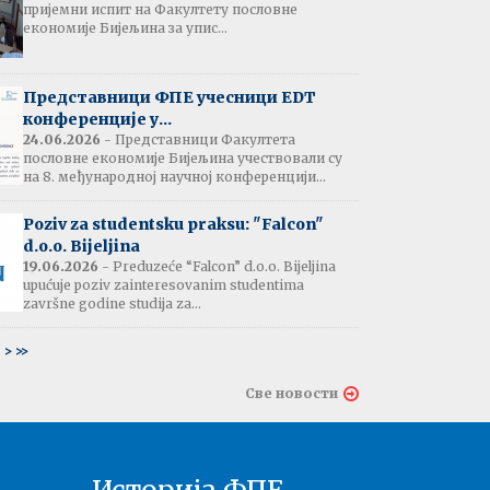
пријемни испит на Факултету пословне
јештење:
економије Бијељина за упис...
вање потврда
е љетне паузе
7.07.2026
Представници ФПЕ учесници EDT
конференције у...
24.06.2026
- Представници Факултета
пословне економије Бијељина учествовали су
тати испита:
на 8. међународној научној конференцији...
тарна економија
ина - 06.07.2026
Poziv za studentsku praksu: "Falcon"
d.o.o. Bijeljina
тати испита и
19.06.2026
- Preduzeće “Falcon” d.o.o. Bijeljina
ин усменог испита:
upućuje poziv zainteresovanim studentima
ски језик 2
završne godine studija za...
ина - 03.07.2026
6
>
>>
тати испита и
Све новости
ин усменог испита:
ски језик 1
на - 03.07.2026