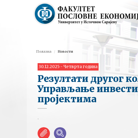
Полазна
Новости
30.12.2025 - Четврта година
Резултати другог к
Управљање инвести
пројектима
.