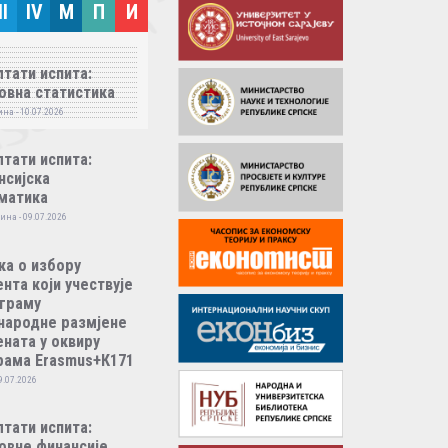
II
IV
M
П
И
тати испита:
овна статистика
на - 10.07.2026
тати испита:
нсијска
матика
ина - 09.07.2026
ка о избору
нта који учествује
ограму
народне размјене
ната у оквиру
рама Erasmus+К171
9.07.2026
тати испита:
овне финансије