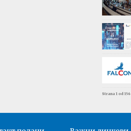
Обав
Изда
приј
Опште - 0
ВАЖНО
Резул
Моне
Друга год
Резул
терм
Енгле
Друга год
Strana 1 od 15
Резул
терм
Енгле
Прва годи