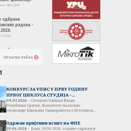
ина - 08.07.2026
е одбране
омских радова -
.2026.
7.07.2026
е одбране
омских радова -
Огласна табла
.2026.
7.07.2026
и
тати испита:
народно пословно
КОНКУРС ЗА УПИС У ПРВУ ГОДИНУ
нсирање
ПРВОГ ЦИКЛУСА СТУДИЈА –...
одина - 07.07.2026
09.07.2026
- Сагласно Одлуци Владе
Републике Српске, Факултету пословне
економије Бијељина Универзитета у Источном...
тати испита:
народна трговина
Одржан пријемни испит на ФПЕ
ина - 07.07.2026
29.06.2026
- Дана, 29.06.2026. године одржан је