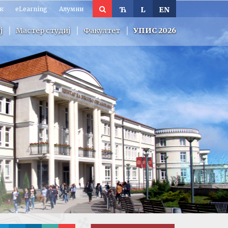
к
eLearning
Алумни
Ћ
L
EN
ј
Мастер студиј
Факултет
УПИС 2026