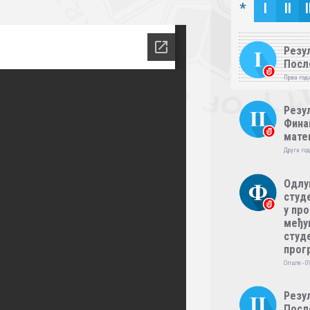
*
I
II
I
Резул
Посл
Прва годи
Резул
Фина
мате
Друга год
Одлу
студе
у пр
међу
студе
прог
Опште - 0
Резул
Посл