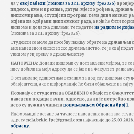
да у
овој табели
(лозинка за ЗИП архиву: fpe2026)
провјер
индекса, име и презиме, датум, мјесто рођења, држављ
дипломирања, студијски програм, тема дипломског рад
оцјена на одбрани дипломског рада
, а који ће бити кор
дипломе и додатка дипломи, те податке
на радним верзија
(лозинка за ЗИП архиву: fpe2026).
Студенти се моле да посебну пажњу обрате на
држављанс
БиХ наведено и ентитетско држављанство, те је овај пода
увидом у Увјерењу о држављанству.
НАПОМЕНА:
Додаци дипломи су достављени мејлом, те се 
нису добили на мејл адресу да се јаве на Факултет ради а
О осталим појединостима везаним за додјелу диплома студ
обавјештени, а све информације ће бити објављене на сајт
Позивају се студенти да ОБАВЕЗНО обавјесте Факултет 
наведени подаци тачни, односно, да ли је потребно из
исто су дужни учинити
попуњавањем Обрасца број 1
.
Информације везане за тачност наведених података студе
адресу
nela.brkic
.fpe
@
gmail.com
најкасније
до 25.03.2026
обрасцу
.