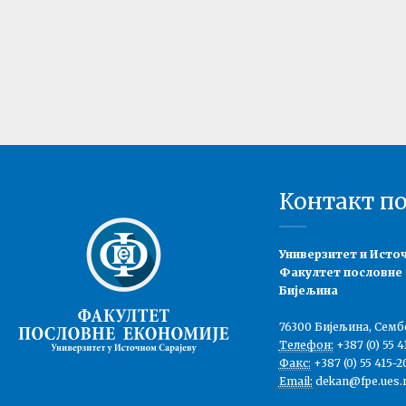
Контакт п
Универзитет и Исто
Факултет пословне
Бијељина
76300 Бијељина, Семб
Телефон:
+387 (0) 55 4
Факс:
+387 (0) 55 415-2
Email:
dekan@fpe.ues.r