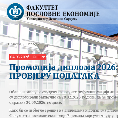
Полазна
Новости
04.03.2026 - Опште
Промоција диплома 2026
ПРОВЈЕРУ ПОДАТАКА
Обавјештавају се студенти који учествују у промоцији дипло
су дипломирали закључно са 28.02.2026. године, да ће пром
одржана
29.05.2026. године.
Како би се избјегле грешке на дипломама и додацима дипло
Факултета пословне економије Бијељина који учествују у пр