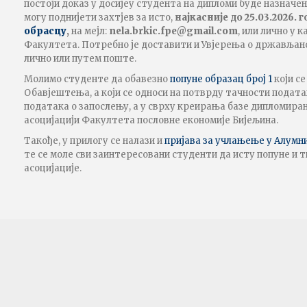
постоји доказ у досијеу студента на дипломи буде назначе
могу поднијети захтјев за исто,
најкасније до 25.03.2026. 
обрасцу
,
на мејл:
nela.brkic
.fpe
@
gmail.com
, или лично у к
Факултета. Потребно је доставити и Увјерења о држављанс
лично или путем поште.
Молимо студенте да обавезно
попуне образац број 1
који се
Обавјештења, а који се односи на потврду тачности подат
података о запослењу, а у сврху креирања базе дипломира
асоцијацији Факултета пословне економије Бијељина.
Такође, у прилогу се налази и
пријава за учлањење у Алумн
те се моле сви заинтересовани студенти да исту попуне и 
асоцијације.