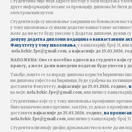
Студентима чије мејл адресе постоје у бази података табел
друге информације везане за промоцију диплома ће бити д
електронским путем.
Студенти који су школовање завршили по болоњском настав
у току школовања су имали додатне ваннаставне активнос
желе да им исте буду унесене у Додатак дипломи, дужни с
допуну додатка дипломи подацима о ваннаставним ак
Факултету у току школовања
,
у канцеларију број 31, или
nela.brkic
.fpe
@
gmail.com
,
а најкасније до 25.03.2026. го
НАПОМЕНА: Ово се посебно односи на студенте који с
праксу, а желе да им наведени податак буде унесен у 
Такође, пошто се за израду диплома користи ћирилично пис
им диплома умјесто на ћирилици, буде урађена на латиници,
доставити Факултету,
најкасније до 25.03.2026. године,
н
на мејл:
nela.brkic
.fpe
@
gmail.com
, или лично у канцелариј
Студенткиње које су у току школовања промјениле презиме,
било назначено ново презиме, захтјев, уз доказ о промјени 
доставити
најкасније до 25.03.2026. године,
на прописан
nela.brkic
.fpe
@
gmail.com
, или лично у канцеларију број 3
Студенти који имају двојно држављанство и желе да им по