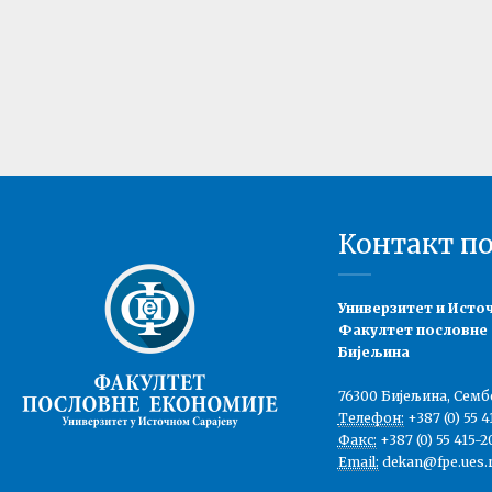
Контакт п
Универзитет и Исто
Факултет пословне
Бијељина
76300 Бијељина, Семб
Телефон:
+387 (0) 55 4
Факс:
+387 (0) 55 415-2
Email:
dekan@fpe.ues.r