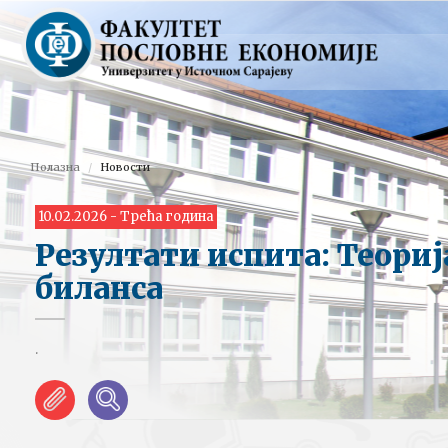
Полазна
Новости
10.02.2026 - Трећа година
Резултати испита: Теориј
биланса
.