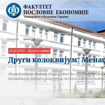
Полазна
Новости
26.12.2025 - Друга година
Други колоквијум: Мена
Obavještavaju se studenti druge godine da će se drugi kolokv
Menadžment održati u ponedjeljak, 19.1.2026. u 10:00, u malom