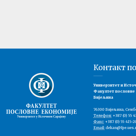
Контакт п
Универзитет и Исто
Факултет пословне
Бијељина
76300 Бијељина, Семб
Телефон:
+387 (0) 55 4
Факс:
+387 (0) 55 415-2
Email:
dekan@fpe.ues.r