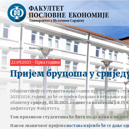
Полазна
Новости
22.09.2025 - Прва година
Пријем бруцоша у сриједу
Обавјештавају се студенти прве године првог циклуса студ
2025/2026. године, да ће се пријем бруцоша и отварање нас
обавити
у сриједу, 01.10.2025. године са почетком у 8.15 
амфитеатру Факултета.
Том приликом студентима ће бити подјељени и индекс
Након званичног пријема
настава и вјежбе ће се даље о