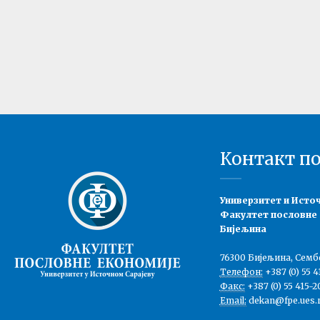
Контакт п
Универзитет и Исто
Факултет пословне
Бијељина
76300 Бијељина, Семб
Телефон:
+387 (0) 55 4
Факс:
+387 (0) 55 415-2
Email:
dekan@fpe.ues.r