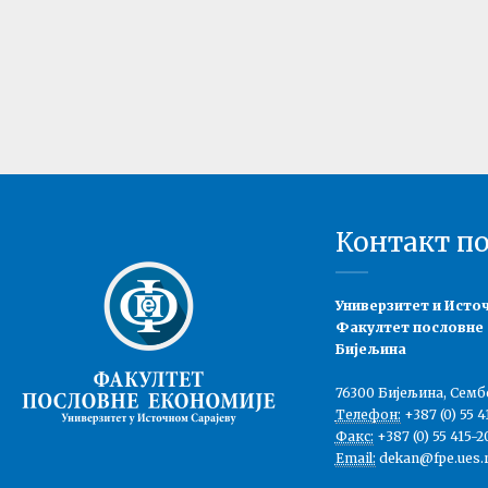
Контакт п
Универзитет и Исто
Факултет пословне
Бијељина
76300 Бијељина, Семб
Телефон:
+387 (0) 55 4
Факс:
+387 (0) 55 415-2
Email:
dekan@fpe.ues.r