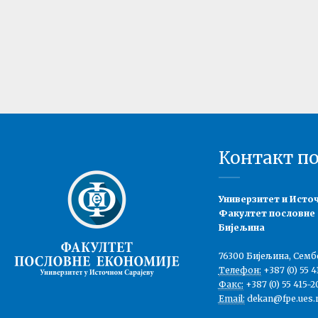
Контакт п
Универзитет и Исто
Факултет пословне
Бијељина
76300 Бијељина, Семб
Телефон:
+387 (0) 55 4
Факс:
+387 (0) 55 415-2
Email:
dekan@fpe.ues.r