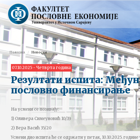
Полазна
Новости
07.10.2025 - Четврта година
Резултати испита: Међу
пословно финансирање
На усмени се позивају:
1) Оливера Симеуновић 10/19
2) Вера Васић 35/20
Усмени дио испита ће се одржати у петак, 10.10.2025. године