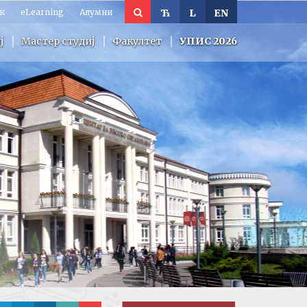
к
eLearning
Алумни
Ћ
L
EN
ј
Мастер студиј
Факултет
УПИС 2026