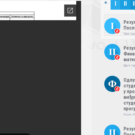
*
I
II
I
Резул
Посл
Прва годи
Резул
Фина
мате
Друга год
Одлу
студе
у пр
међу
студе
прог
Опште - 0
Резул
Посл