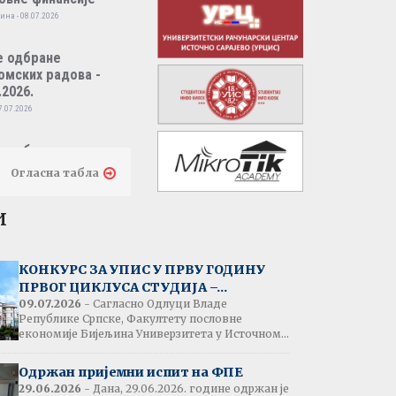
ина - 08.07.2026
е одбране
омских радова -
.2026.
7.07.2026
е одбране
омских радова -
Огласна табла
.2026.
7.07.2026
и
тати испита:
народно пословно
КОНКУРС ЗА УПИС У ПРВУ ГОДИНУ
нсирање
ПРВОГ ЦИКЛУСА СТУДИЈА –...
одина - 07.07.2026
09.07.2026
- Сагласно Одлуци Владе
Републике Српске, Факултету пословне
економије Бијељина Универзитета у Источном...
тати испита:
народна трговина
Одржан пријемни испит на ФПЕ
ина - 07.07.2026
29.06.2026
- Дана, 29.06.2026. године одржан је