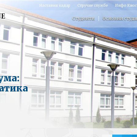
Наставни кадар
Стручне службе
Инфо Киос
Студенти
Основни студи
ума:
атика