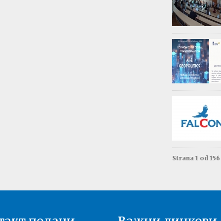
Обав
Изда
приј
Опште - 0
ВАЖНО
Резул
Моне
Друга год
Резул
терм
Енгле
Друга год
Strana 1 od 15
Резул
терм
Енгле
Прва годи