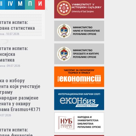
II
IV
M
П
И
тати испита:
овна статистика
на - 10.07.2026
тати испита:
нсијска
матика
ина - 09.07.2026
ка о избору
нта који учествује
ограму
народне размјене
ната у оквиру
рама Erasmus+К171
9.07.2026
тати испита:
овне финансије