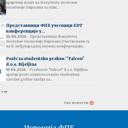
пријемни испит на Факултету пословне
јештење:
економије Бијељина за упис...
вање потврда
е љетне паузе
7.07.2026
Представници ФПЕ учесници EDT
конференције у...
24.06.2026
- Представници Факултета
пословне економије Бијељина учествовали су
тати испита:
на 8. међународној научној конференцији...
тарна економија
ина - 06.07.2026
Poziv za studentsku praksu: "Falcon"
d.o.o. Bijeljina
тати испита и
19.06.2026
- Preduzeće “Falcon” d.o.o. Bijeljina
ин усменог испита:
upućuje poziv zainteresovanim studentima
ски језик 2
završne godine studija za...
ина - 03.07.2026
6
>
>>
тати испита и
Све новости
ин усменог испита:
ски језик 1
на - 03.07.2026