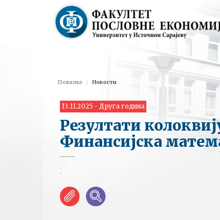
Полазна
Новости
13.11.2025 - Друга година
Резултати колоквиј
Финансијска матем
.