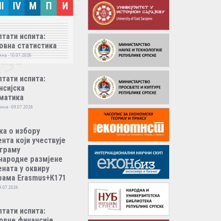
II
IV
M
П
И
тати испита:
овна статистика
на - 10.07.2026
тати испита:
нсијска
матика
ина - 09.07.2026
ка о избору
нта који учествује
ограму
народне размјене
ната у оквиру
рама Erasmus+К171
9.07.2026
тати испита:
овне финансије