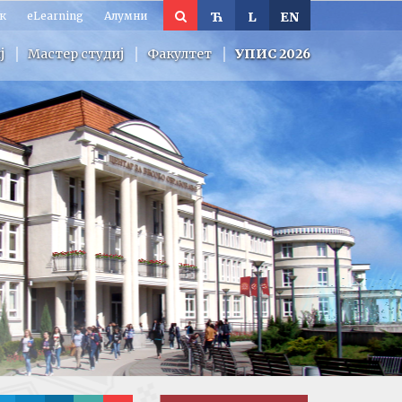
к
eLearning
Алумни
Ћ
L
EN
ј
Мастер студиј
Факултет
УПИС 2026