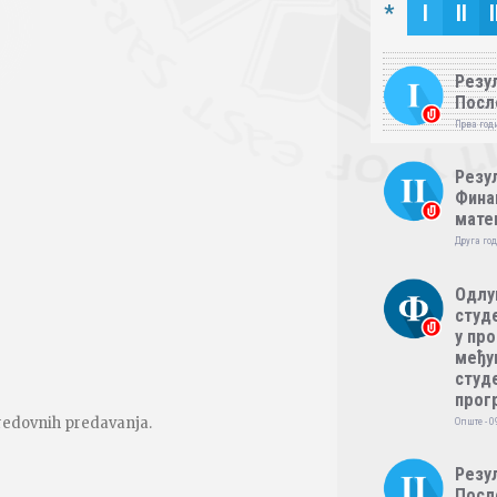
*
I
II
I
Резул
Посл
Прва годи
Резул
Фина
мате
Друга год
Одлу
студе
у пр
међу
студе
прог
 redovnih predavanja.
Опште - 0
Резул
Посл