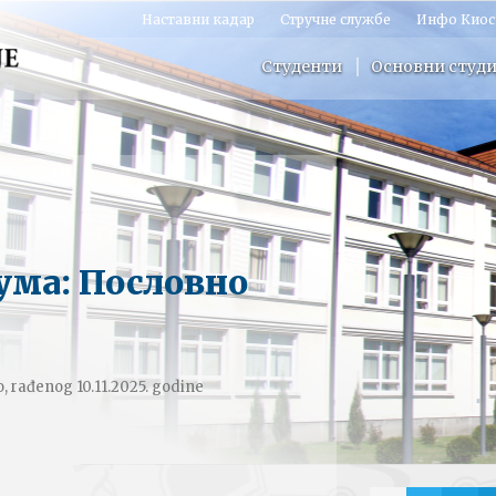
Наставни кадар
Стручне службе
Инфо Киос
Студенти
Основни студи
ума: Пословно
, rađenog 10.11.2025. godine