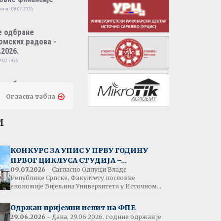
ина - 08.07.2026
е одбране
омских радова -
.2026.
7.07.2026
е одбране
омских радова -
Огласна табла
.2026.
7.07.2026
и
тати испита:
народно пословно
КОНКУРС ЗА УПИС У ПРВУ ГОДИНУ
нсирање
ПРВОГ ЦИКЛУСА СТУДИЈА –...
одина - 07.07.2026
09.07.2026
- Сагласно Одлуци Владе
Републике Српске, Факултету пословне
економије Бијељина Универзитета у Источном...
тати испита:
народна трговина
Одржан пријемни испит на ФПЕ
ина - 07.07.2026
29.06.2026
- Дана, 29.06.2026. године одржан је