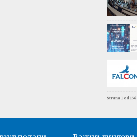
Обав
Изда
приј
Опште - 0
ВАЖНО
Резул
Моне
Друга год
Резул
терм
Енгле
Друга год
Strana 1 od 15
Резул
терм
Енгле
Прва годи