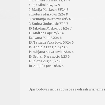
4. Danijela Stanisic 22/24 9
5. Ilija Nikolic 14/24 9
6. Marija Markovic 35/24 8
7. Ljubica Markovic 2/24 8
8. Nemanja Jovanovic 69/24 8
9. Emina Godusevic 7/24 7
10. Nikolina Miskovic 21/24 7
11. Andrea Pajic 25/23 6
12. Ivana Milic 37/24 6
13. Tamara Vukajlovic 55/24 6
14. Andjela Dragic 27/23 6
15. Mirjana Stevanovic 19/24 6
16. Srdjan Karanovic 3/23 6
17. Jelena Zugic 1/24 6
18. Andjela Jovic 8/24 6
Upis bodova i uvid radova ce se odrzati u vrijeme