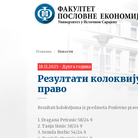
Полазна
Новости
18.11.2025 - Друга година
Резултати колоквиј
право
Rezultati kolokvijuma iz predmeta Poslovno pravo
1. Dragana Petrusic 58/24 9
2. Tanja Simic 38/24 9
3. Senida Berbic 54/24 9