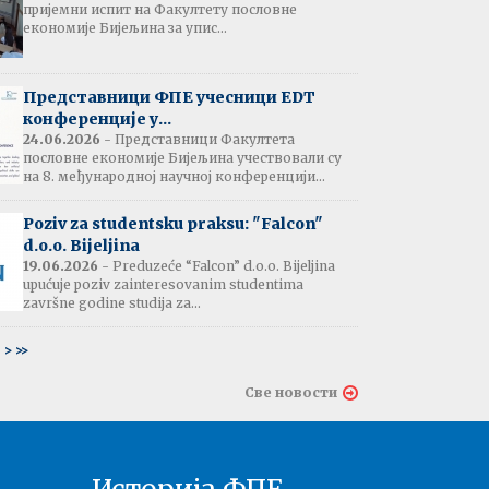
пријемни испит на Факултету пословне
јештење:
економије Бијељина за упис...
вање потврда
е љетне паузе
7.07.2026
Представници ФПЕ учесници EDT
конференције у...
24.06.2026
- Представници Факултета
пословне економије Бијељина учествовали су
тати испита:
на 8. међународној научној конференцији...
тарна економија
ина - 06.07.2026
Poziv za studentsku praksu: "Falcon"
d.o.o. Bijeljina
тати испита и
19.06.2026
- Preduzeće “Falcon” d.o.o. Bijeljina
ин усменог испита:
upućuje poziv zainteresovanim studentima
ски језик 2
završne godine studija za...
ина - 03.07.2026
6
>
>>
тати испита и
Све новости
ин усменог испита:
ски језик 1
на - 03.07.2026